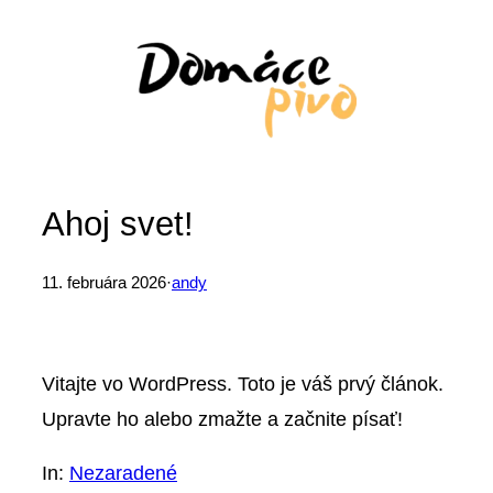
Prejsť
na
obsah
Ahoj svet!
11. februára 2026
·
andy
Vitajte vo WordPress. Toto je váš prvý článok.
Upravte ho alebo zmažte a začnite písať!
In:
Nezaradené